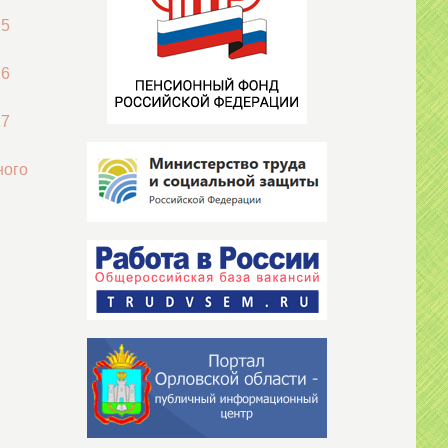
25
26
27
ного