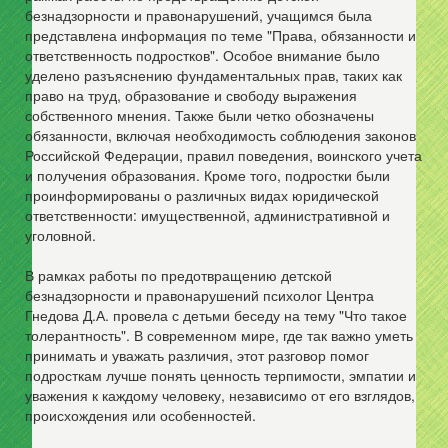
безнадзорности и правонарушений, учащимся была
представлена информация по теме "Права, обязанности и
ответственность подростков". Особое внимание было
уделено разъяснению фундаментальных прав, таких как
право на труд, образование и свободу выражения
собственного мнения. Также были четко обозначены
обязанности, включая необходимость соблюдения законов
Российской Федерации, правил поведения, воинского учета
и получения образования. Кроме того, подростки были
проинформированы о различных видах юридической
ответственности: имущественной, административной и
уголовной.
В рамках работы по предотвращению детской
безнадзорности и правонарушений психолог Центра
Гнедова Д.А. провела с детьми беседу на тему "Что такое
толерантность". В современном мире, где так важно уметь
принимать и уважать различия, этот разговор помог
подросткам лучше понять ценность терпимости, эмпатии и
уважения к каждому человеку, независимо от его взглядов,
происхождения или особенностей.