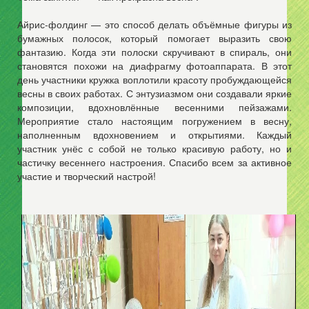
Айрис-фолдинг — это способ делать объёмные фигуры из
бумажных полосок, который помогает выразить свою
фантазию. Когда эти полоски скручивают в спираль, они
становятся похожи на диафрагму фотоаппарата. В этот
день участники кружка воплотили красоту пробуждающейся
весны в своих работах. С энтузиазмом они создавали яркие
композиции, вдохновлённые весенними пейзажами.
Мероприятие стало настоящим погружением в весну,
наполненным вдохновением и открытиями. Каждый
участник унёс с собой не только красивую работу, но и
частичку весеннего настроения. Спасибо всем за активное
участие и творческий настрой!