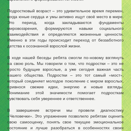
Подростковый возраст – это удивительное время перемен,
когда юные сердца и умы активно ищут своё место в мире.
Это период, когда закладываются фундаменты
мировоззрения, формируются навыки социального
взаимодействия и определяются жизненные ценности.
Именно в эти годы происходит переход от беззаботного
детства к осознанной взрослой жизни.
В ходе нашей беседы ребята смогли по-новому взглянуть
на свою роль. Мы говорили о том, что подростки – это не
просто будущие взрослые, а уже сегодня важная часть
нашего общества. Подростки – это тот самый «мост»,
который соединяет молодое поколение с миром взрослых,
привнося свежие идеи, энергию и новые взгляды.
Понимание этой значимости помогает подросткам
чувствовать себя увереннее и ответственнее.
В завершение встречи мы провели диагностику
«Человечки». Это упражнение позволило ребятам оценить
свою самооценку, понять свое текущее эмоциональное
состояние и лучше разобраться в особенностях своих