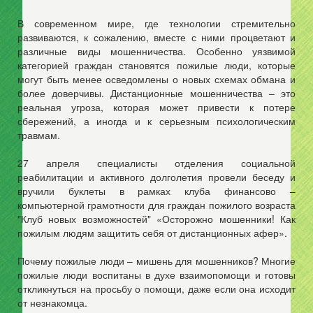
В современном мире, где технологии стремительно
развиваются, к сожалению, вместе с ними процветают и
различные виды мошенничества. Особенно уязвимой
категорией граждан становятся пожилые люди, которые
могут быть менее осведомлены о новых схемах обмана и
более доверчивы. Дистанционные мошенничества – это
реальная угроза, которая может привести к потере
сбережений, а иногда и к серьезным психологическим
травмам.
27 апреля специалисты отделения социальной
реабилитации и активного долголетия провели беседу и
вручили буклеты в рамках клуба финансово –
компьютерной грамотности для граждан пожилого возраста
"Клуб новых возможностей" «Осторожно мошенники! Как
пожилым людям защитить себя от дистанционных афер».
Почему пожилые люди – мишень для мошенников? Многие
пожилые люди воспитаны в духе взаимопомощи и готовы
откликнуться на просьбу о помощи, даже если она исходит
от незнакомца.