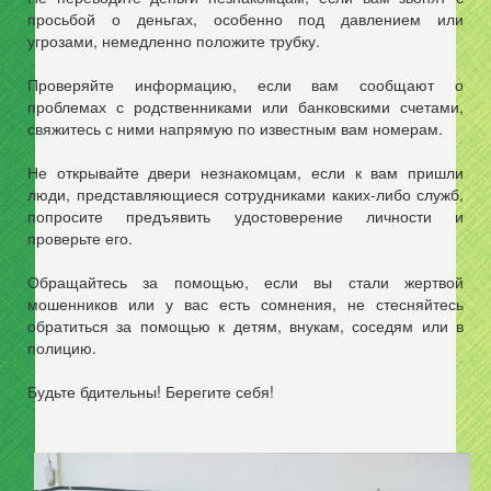
просьбой о деньгах, особенно под давлением или
угрозами, немедленно положите трубку.
Проверяйте информацию, если вам сообщают о
проблемах с родственниками или банковскими счетами,
свяжитесь с ними напрямую по известным вам номерам.
Не открывайте двери незнакомцам, если к вам пришли
люди, представляющиеся сотрудниками каких-либо служб,
попросите предъявить удостоверение личности и
проверьте его.
Обращайтесь за помощью, если вы стали жертвой
мошенников или у вас есть сомнения, не стесняйтесь
обратиться за помощью к детям, внукам, соседям или в
полицию.
Будьте бдительны! Берегите себя!