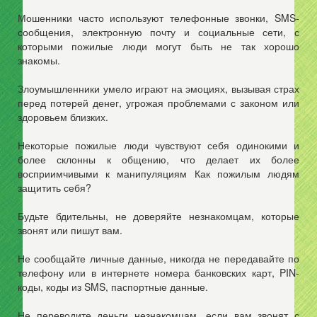
Мошенники часто используют телефонные звонки, SMS-
сообщения, электронную почту и социальные сети, с
которыми пожилые люди могут быть не так хорошо
знакомы.
Злоумышленники умело играют на эмоциях, вызывая страх
перед потерей денег, угрожая проблемами с законом или
здоровьем близких.
Некоторые пожилые люди чувствуют себя одинокими и
более склонны к общению, что делает их более
восприимчивыми к манипуляциям Как пожилым людям
защитить себя?
Будьте бдительны, не доверяйте незнакомцам, которые
звонят или пишут вам.
Не сообщайте личные данные, никогда не передавайте по
телефону или в интернете номера банковских карт, PIN-
коды, коды из SMS, паспортные данные.
Не переводите деньги незнакомцам, если вам звонят с